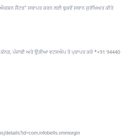
ਨ ਐਕਸ਼ਨ ਸੈਂਟਰ" ਸਥਾਪਤ ਕਰਨ ਲਈ ਢੁਕਵੇਂ ਸਥਾਨ ਸੁਰੱਖਿਅਤ ਕੀਤੇ
ਲਗੂ, ਕੰਨੜ, ਪੰਜਾਬੀ ਅਤੇ ਉੜੀਆ ਵਟਸਐਪ ਤੇ ਪ੍ਰਾਪਤ ਕਰੋ *+91 94440
ps/details?id=com.infobells.vmmorgin