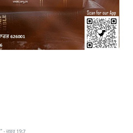
” - ਜ਼ਬੂਰ 19:7