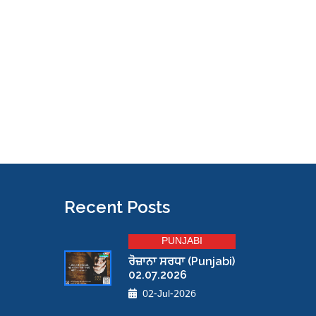
Recent Posts
grandpashabet giriş
grandpashabet giriş
grandpashabet
grand
PUNJABI
ਰੋਜ਼ਾਨਾ ਸਰਧਾ (Punjabi)
02.07.2026
02-Jul-2026