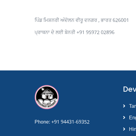
ਪਿੰਡ ਮਿਸ਼ਨਰੀ ਅੰਦੋਲਨ ਵੀਰੂ ਦਨਗਰ , ਭਾਰਤ 626001
ਪ੍ਰਾਥਨਾ ਦੇ ਲਈ ਬੇਨਤੀ +91 95972 02896
Dev
ashabet
grandpashabet giriş
grandpashabet
grandpashabet günc
Tam
Eng
Phone:
+91 94431-69352
Hin