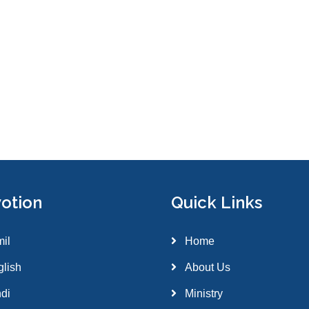
otion
Quick Links
el giriş
grandpashabet
grandpashabet güncel
grandpashabet
il
Home
lish
About Us
di
Ministry